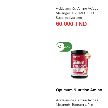
Plus – 700g – 0,7kg
Acide aminés
,
Amino Acides
Mélangés
,
PROMOTION
,
Superbodypromo
60,000
TND
LIRE LA SUITE
NOUVEAU
Optimum Nutrition Amino
Energy 270g
Acide aminés
,
Amino Acides
Mélangés
,
Boosters
,
Pre