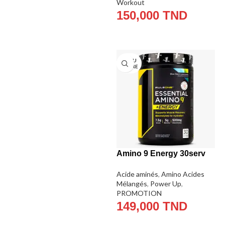
Workout
150,000
TND
CHOIX DES OPTIONS
EN RU
PTURE
Amino 9 Energy 30serv
Acide aminés
,
Amino Acides
Mélangés
,
Power Up
,
PROMOTION
149,000
TND
LIRE LA SUITE