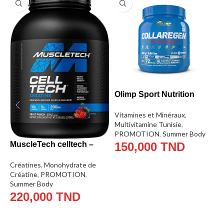
Olimp Sport Nutrition
Collargen 400g – 0,4kg
I
Vitamines et Minéraux
,
0
Multivitamine Tunisie
,
B
PROMOTION
,
Summer Body
P
MuscleTech celltech –
150,000
TND
S
2,72 kg (6 lbs)
Créatines
,
Monohydrate de
CHOIX DES OPTIONS
Créatine
,
PROMOTION
,
Summer Body
220,000
TND
AJOUTER AU PANIER