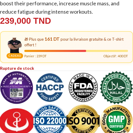
boost their performance, increase muscle mass, and
reduce fatigue during intense workouts.
239,000
TND
161 DT
🎁 Plus que
pour la livraison gratuite & ce T-shirt
offert !
CADEAU
Panier :
239
DT
Objectif : 400 DT
Rupture de stock