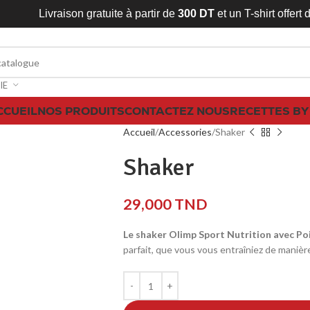
Livraison gratuite à partir de
300 DT
et un T-shirt offert
IE
CCUEIL
NOS PRODUITS
CONTACTEZ NOUS
RECETTES BY
Accueil
Accessories
Shaker
Shaker
29,000
TND
Le shaker Olimp Sport Nutrition avec Po
parfait, que vous vous entraîniez de manièr