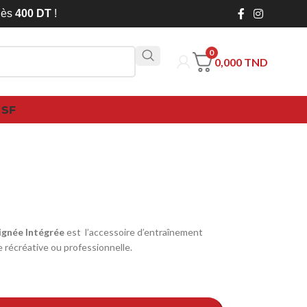
 dès
400 DT
!
0
0,000
TND
 SF
ignée Intégrée
est l’accessoire d’entraînement
e récréative ou professionnelle.