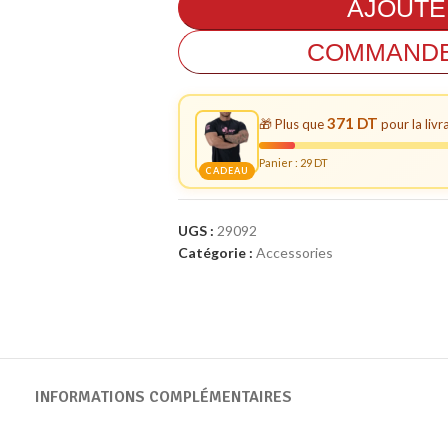
AJOUTE
COMMANDE
371 DT
🎁 Plus que
pour la livr
Panier :
29
DT
CADEAU
UGS :
29092
Catégorie :
Accessories
Whey
Isolate
Végétales
INFORMATIONS COMPLÉMENTAIRES
Multi-sources