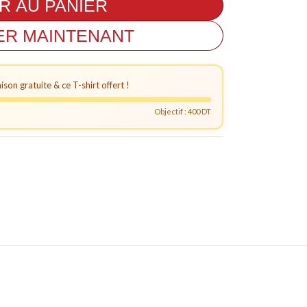
R AU PANIER
R MAINTENANT
aison gratuite & ce T-shirt offert !
Objectif : 400 DT