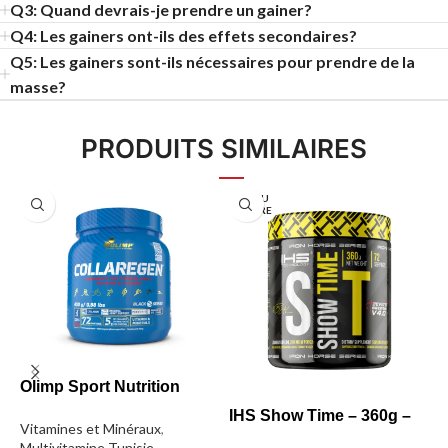
Q3: Quand devrais-je prendre un gainer?
Q4: Les gainers ont-ils des effets secondaires?
Q5: Les gainers sont-ils nécessaires pour prendre de la
masse?
PRODUITS SIMILAIRES
EN RU
PTURE
Olimp Sport Nutrition
R
Collargen 400g – 0,4kg
(
IHS Show Time – 360g –
Vitamines et Minéraux
,
P
0,36kg
Multivitamine Tunisie
,
U